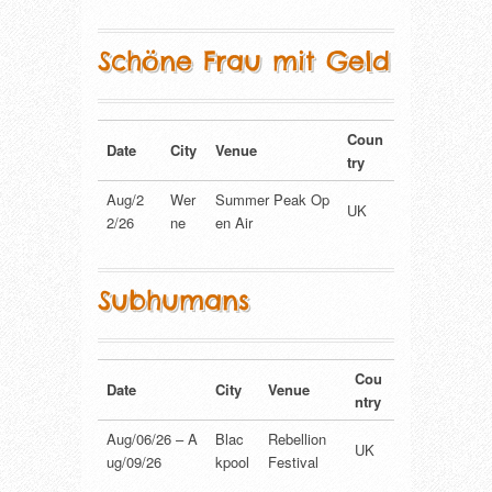
Schöne Frau mit Geld
Coun
Date
City
Venue
try
Aug/2
Wer
Summer Peak Op
UK
2/26
ne
en Air
Subhumans
Cou
Date
City
Venue
ntry
Aug/06/26 – A
Blac
Rebellion
UK
ug/09/26
kpool
Festival