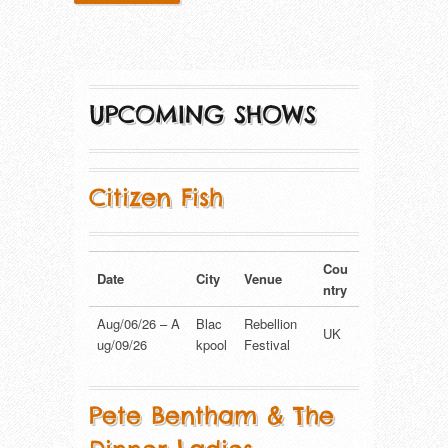
UPCOMING SHOWS
Citizen Fish
Cou
Date
City
Venue
ntry
Aug/06/26 – A
Blac
Rebellion
UK
ug/09/26
kpool
Festival
Pete Bentham & The