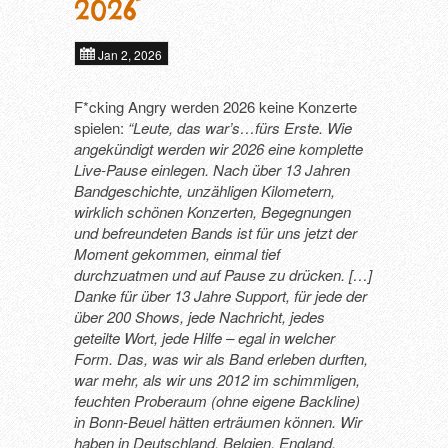
2026
THAT LONESOME SURFER DUDE (DE
Jan 2, 2026
TRUE MOON (SE)
F*cking Angry werden 2026 keine Konzerte
spielen:
“Leute, das war’s…fürs Erste. Wie
angekündigt werden wir 2026 eine komplette
Live-Pause einlegen. Nach über 13 Jahren
Bandgeschichte, unzähligen Kilometern,
wirklich schönen Konzerten, Begegnungen
und befreundeten Bands ist für uns jetzt der
Moment gekommen, einmal tief
durchzuatmen und auf Pause zu drücken. […]
Danke für über 13 Jahre Support, für jede der
über 200 Shows, jede Nachricht, jedes
geteilte Wort, jede Hilfe – egal in welcher
Form. Das, was wir als Band erleben durften,
war mehr, als wir uns 2012 im schimmligen,
feuchten Proberaum (ohne eigene Backline)
in Bonn-Beuel hätten erträumen können. Wir
haben in Deutschland, Belgien, England,