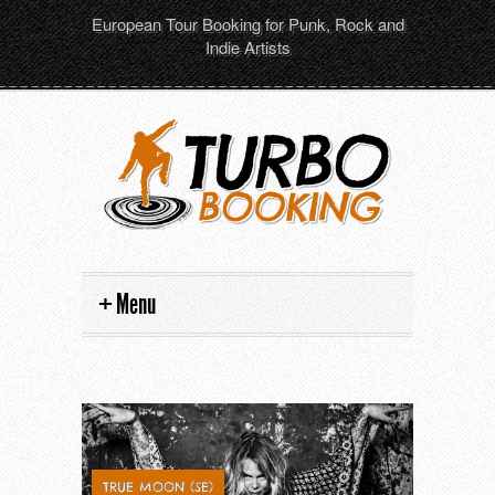
European Tour Booking for Punk, Rock and
Indie Artists
Menu
Home
Artists
Tour dates
All artists
TRUE MOON (SE)