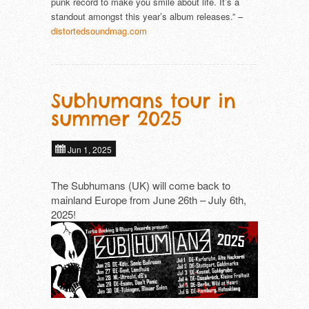
punk record to make you smile about life. It’s a
standout amongst this year’s album releases.” –
distortedsoundmag.com
Subhumans tour in
summer 2025
Jun 1, 2025
The Subhumans (UK) will come back to
mainland Europe from June 26th – July 6th,
2025!