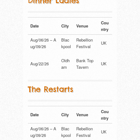
Dinner Ladies
Cou
Date
City
Venue
ntry
Aug/06/26 – A
Blac
Rebellion
UK
ug/09/26
kpool
Festival
Oldh
Bank Top
Aug/22/26
UK
am
Tavern
The Restarts
Cou
Date
City
Venue
ntry
Aug/06/26 – A
Blac
Rebellion
UK
ug/09/26
kpool
Festival